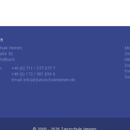
ft
hule Heinen
Mo
raße 30
Di
Fellbach
Mi
Do
n:
+49 (0) 711 / 577 077 7
Fr
+49 (0) 172 / 381 856 6
So
Email: info(at)tanzschuleheinen.de
© 2000 - 2026
Tanzschule Heinen.