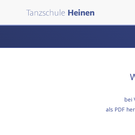
W
bei 
als PDF he