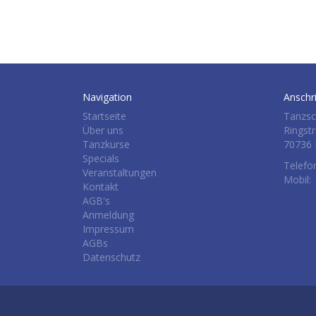
Navigation
Anschri
Startseite
Tanzsc
Über uns
Ringst
Tanzkurse
70736 
Specials
Telefo
Veranstaltungen
Mobil:
Kontakt
AGB's
Anmeldung
Impressum
AGBs
Datenschutz