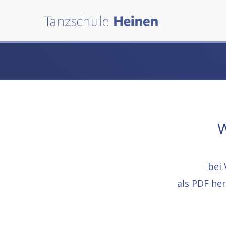
W
bei 
als PDF he