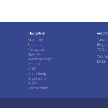
Navigation
Anschri
Startseite
Tanzsc
Über uns
Ringst
Tanzkurse
70736 
Specials
Telefo
Veranstaltungen
Mobil:
Kontakt
AGB's
Anmeldung
Impressum
AGBs
Datenschutz