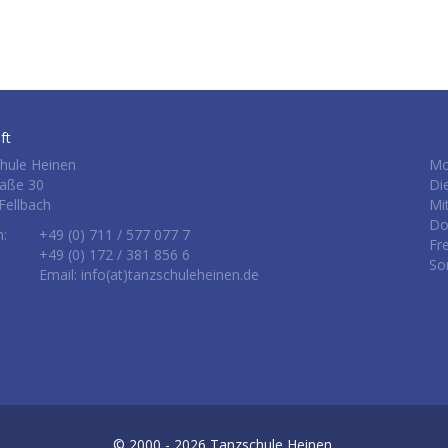
ft
hule Heinen
Mo
raße 30
Di
Fellbach
Mi
Do
n:
+49 (0) 711 / 577 077 7
Fr
+49 (0) 172 / 381 856 6
So
Email: info(at)tanzschuleheinen.de
© 2000 - 2026
Tanzschule Heinen.