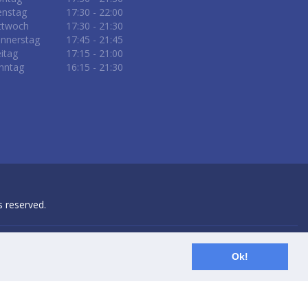
enstag
17:30 - 22:00
ttwoch
17:30 - 21:30
nnerstag
17:45 - 21:45
eitag
17:15 - 21:00
nntag
16:15 - 21:30
ts reserved.
Ok!