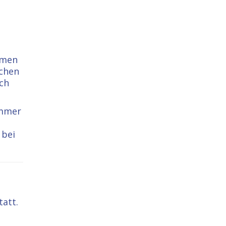
hmen
ichen
ich
immer
 bei
att.