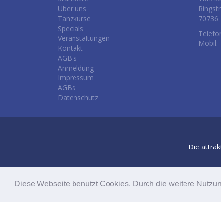
Über uns
Ringst
Tanzkurse
70736 
Specials
Telefo
Veranstaltungen
Mobil:
Kontakt
AGB's
Anmeldung
Impressum
AGBs
Datenschutz
Die attrak
Diese Webseite benutzt Cookies. Durch die weitere Nutzu