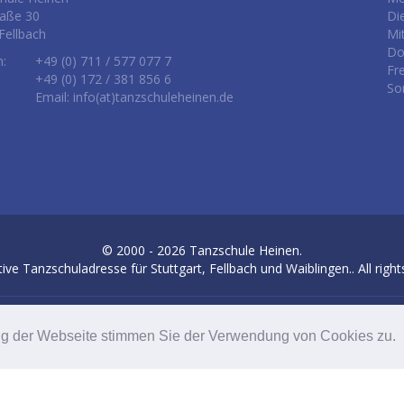
raße 30
Di
Fellbach
Mi
Do
n:
+49 (0) 711 / 577 077 7
Fr
+49 (0) 172 / 381 856 6
So
Email: info(at)tanzschuleheinen.de
© 2000 - 2026
Tanzschule Heinen.
tive Tanzschuladresse für Stuttgart, Fellbach und Waiblingen.
. All righ
Letzte Änderung: 02.08.2026
ng der Webseite stimmen Sie der Verwendung von Cookies zu.