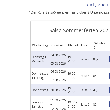
und gehen 
*Der Kurs Salsa5 geht einmalig über 2 Unterrichtss
Salsa Sommerferien 202
Gebühr/
Wochentag
Kursstart
Uhrzeit
Kurs
€
04.08.2026
Dienstag +
19:00 -
+
Salsa3
85,-
Mittwoch
21:00
05.08.2026
06.08.2026
Donnerstag
19:00 -
+
Salsa4
85,-
+ Freitag
21:00
07.08.2026
19:00 -
Donnerstag
20.08.2026
Salsa5*
43,-
21:00
11.09.2026
Freitag +
19:00 -
+
Salsa6
85,-
Samstag
21:00
12.09.2026