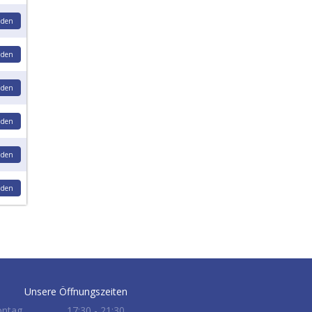
den
den
den
den
den
den
Unsere Öffnungszeiten
ntag
17:30 - 21:30