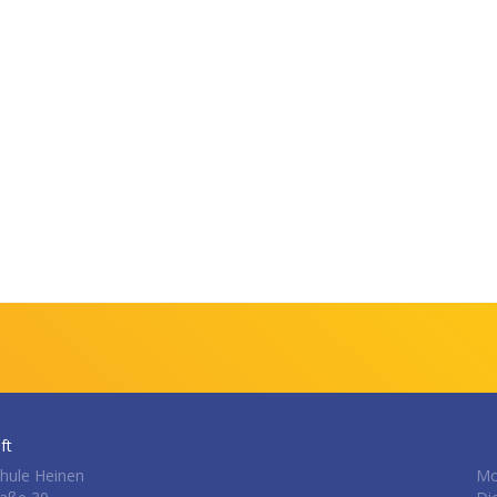
ft
hule Heinen
Mo