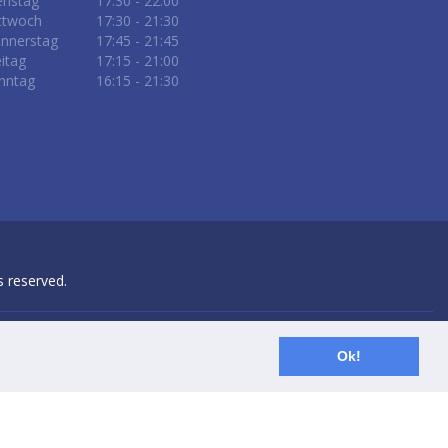
enstag
17:30 - 22:00
ttwoch
17:30 - 21:30
nnerstag
17:45 - 21:45
eitag
17:15 - 21:00
nntag
16:15 - 21:30
ts reserved.
Ok!