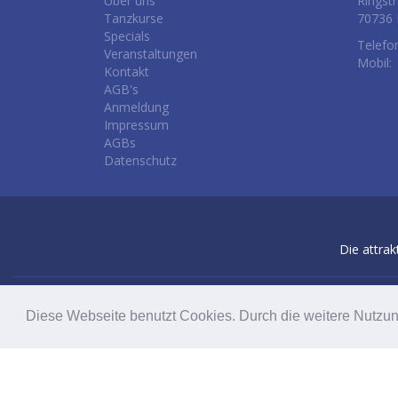
Über uns
Ringst
Tanzkurse
70736 
Specials
Telefo
Veranstaltungen
Mobil:
Kontakt
AGB's
Anmeldung
Impressum
AGBs
Datenschutz
Die attrak
Diese Webseite benutzt Cookies. Durch die weitere Nutzu