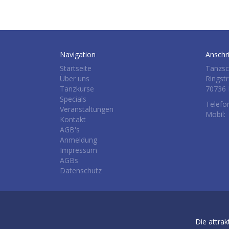
Navigation
Anschri
Startseite
Tanzsc
Über uns
Ringst
Tanzkurse
70736 
Specials
Telefo
Veranstaltungen
Mobil:
Kontakt
AGB's
Anmeldung
Impressum
AGBs
Datenschutz
Die attrak