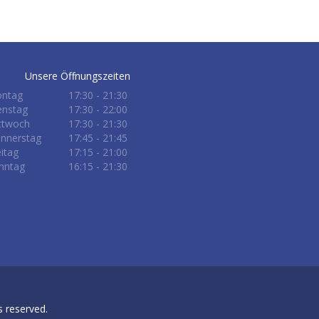
Unsere Öffnungszeiten
ntag
17:30 - 21:30
enstag
17:30 - 22:00
ttwoch
17:30 - 21:30
nnerstag
17:45 - 21:45
eitag
17:15 - 21:00
nntag
16:15 - 21:30
ts reserved.