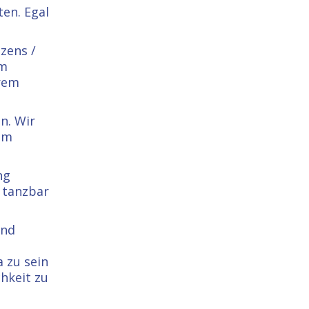
en. Egal
zens /
im
hrem
n. Wir
 am
ng
- tanzbar
und
 zu sein
hkeit zu