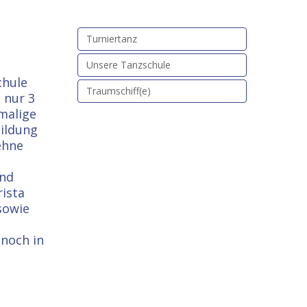
Turniertanz
Unsere Tanzschule
chule
Traumschiff(e)
 nur 3
amalige
bildung
ehne
und
rista
sowie
 noch in