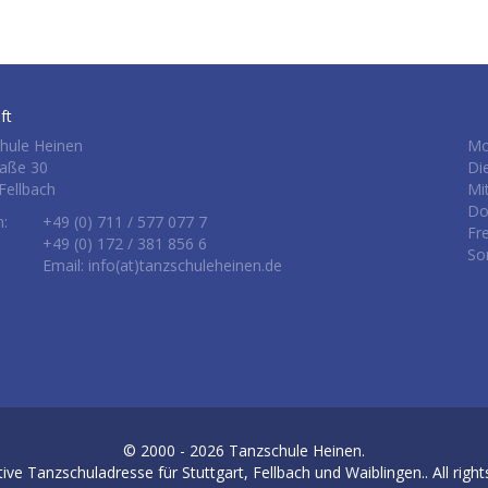
ft
hule Heinen
Mo
raße 30
Di
Fellbach
Mi
Do
n:
+49 (0) 711 / 577 077 7
Fr
+49 (0) 172 / 381 856 6
So
Email: info(at)tanzschuleheinen.de
© 2000 - 2026
Tanzschule Heinen.
tive Tanzschuladresse für Stuttgart, Fellbach und Waiblingen.
. All righ