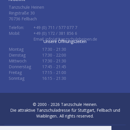
Tanzschule Heinen
Ringstraße 30
70736 Fellbach
Telefon:
+49 (0) 711 / 577 077 7
Mobil:
+49 (0) 172 / 381 856 6
Email: info(at)tanzschuleheinen.de
Unsere Öffnungszeiten
Montag
17:30 - 21:30
Dienstag
17:30 - 22:00
Mittwoch
17:30 - 21:30
Donnerstag
17:45 - 21:45
Freitag
17:15 - 21:00
Sonntag
16:15 - 21:30
© 2000 - 2026
Tanzschule Heinen.
Die attraktive Tanzschuladresse für Stuttgart, Fellbach und
Waiblingen.
. All rights reserved.