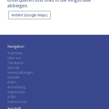
unterqueren und links in die Ringstraße
abbiegen.
Anfahrt (Google Maps)
Navigation
Startseite
Über uns
Tanzkurse
Specials
Veranstaltungen
Kontakt
AGB's
Anmeldung
Impressum
AGBs
Datenschutz
Anschrift