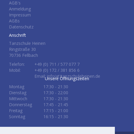
AGB's
Anmeldung
Impressum
AGBs
Datenschutz
Anschrift
Tanzschule Heinen
Ringstraße 30
70736 Fellbach
Telefon:
+49 (0) 711 / 577 077 7
Mobil:
+49 (0) 172 / 381 856 6
Email: info(at)tanzschuleheinen.de
Unsere Öffnungszeiten
Montag
17:30 - 21:30
Dienstag
17:30 - 22:00
Mittwoch
17:30 - 21:30
Donnerstag
17:45 - 21:45
Freitag
17:15 - 21:00
Sonntag
16:15 - 21:30