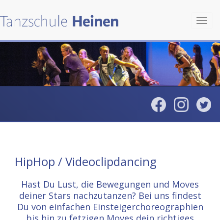
Toggl
navig
HipHop / Videoclipdancing
Hast Du Lust, die Bewegungen und Moves
deiner Stars nachzutanzen? Bei uns findest
Du von einfachen Einsteigerchoreographien
bis hin zu fetzigen Moves dein richtiges